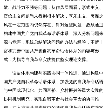
散、战斗力不强等问题；从作风层面看，形式主义、
官僚主义问题尚未得到根本解决，享乐主义、奢靡之
风在一定范围内仍然存在。针对这些问题，必须通过
构建中国共产党自我革命话语体系，深入分析问题来
源与危害，系统总结解决问题的办法与经验，不断丰
富和完善中国共产党自我革命话语体系的内容与形
式，为指导自我革命实践提供坚实理论支撑。
话语体系构建与实践协同一体推进。通过构建中
国共产党自我革命话语体系，加强党的自我革命话语
与中国式现代化、共同富裕、乡村振兴等重大实践的
协同机制研究，实现自我革命与社会革命的协同推
进；深入挖掘基层党建中的党的自我革命话语实践案