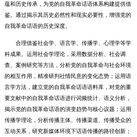
蕴和历史传承，为党的自我革命话语体系构建提供借
鉴。通过揭示其历史必然性和现实必要性，增强党的
自我革命话语的历史深度。
合理借鉴社会学、语言学、传播学、心理学等学
科成果。运用社会学理论，采用数据分析、社会调
查、案例研究等方法，分析党的自我革命与社会环境
的相互作用，精准研判社情民意的变化态势；运用语
言学方法，建立党的自我革命话语语料库，对党的重
要文献中的自我革命话语进行词频统计、语义分析，
揭示党的自我革命话语的演变趋势与核心议题；运用
传播学理论，分析传播主体、传播渠道、传播受众的
互动关系，研究新媒体环境下话语传播的路径创新；