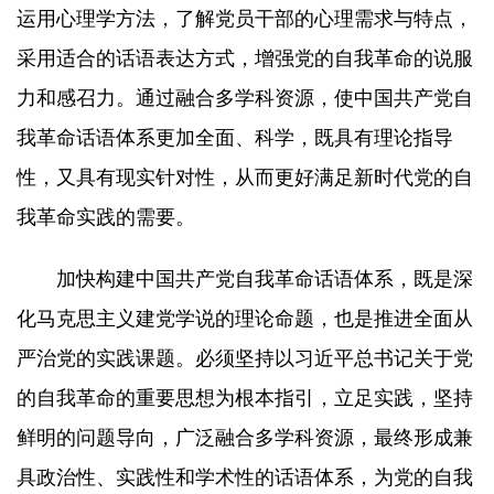
运用心理学方法，了解党员干部的心理需求与特点，
采用适合的话语表达方式，增强党的自我革命的说服
力和感召力。通过融合多学科资源，使中国共产党自
我革命话语体系更加全面、科学，既具有理论指导
性，又具有现实针对性，从而更好满足新时代党的自
我革命实践的需要。
加快构建中国共产党自我革命话语体系，既是深
化马克思主义建党学说的理论命题，也是推进全面从
严治党的实践课题。必须坚持以习近平总书记关于党
的自我革命的重要思想为根本指引，立足实践，坚持
鲜明的问题导向，广泛融合多学科资源，最终形成兼
具政治性、实践性和学术性的话语体系，为党的自我