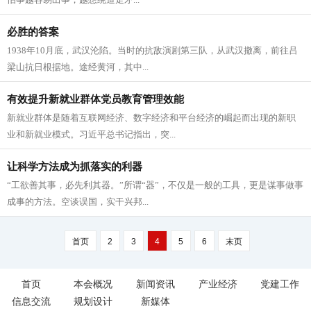
必胜的答案
1938年10月底，武汉沦陷。当时的抗敌演剧第三队，从武汉撤离，前往吕
梁山抗日根据地。途经黄河，其中...
有效提升新就业群体党员教育管理效能
新就业群体是随着互联网经济、数字经济和平台经济的崛起而出现的新职
业和新就业模式。习近平总书记指出，突...
让科学方法成为抓落实的利器
“工欲善其事，必先利其器。”所谓“器”，不仅是一般的工具，更是谋事做事
成事的方法。空谈误国，实干兴邦...
首页
2
3
4
5
6
末页
首页
本会概况
新闻资讯
产业经济
党建工作
信息交流
规划设计
新媒体