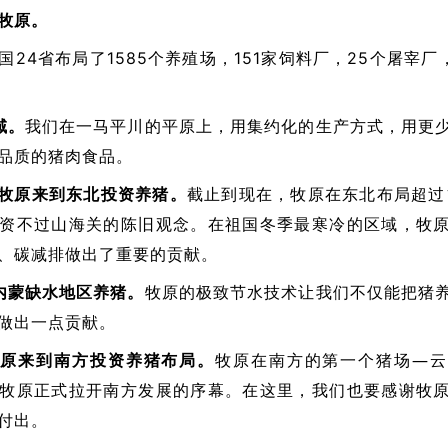
牧原。
国24省布局了1585个养殖场，151家饲料厂，25个屠宰厂
域。
我们在一马平川的平原上，用集约化的生产方式，用更
品质的猪肉食品。
年，牧原来到东北投资养猪。
截止到现在，牧原在东北布局超过1
资不过山海关的陈旧观念。在祖国冬季最寒冷的区域，牧
、碳减排做出了重要的贡献。
内蒙缺水地区养猪。
牧原的极致节水技术让我们不仅能把猪
做出一点贡献。
年牧原来到南方投资养猪布局。
牧原在南方的第一个猪场—云
牧原正式拉开南方发展的序幕。在这里，我们也要感谢牧
付出。