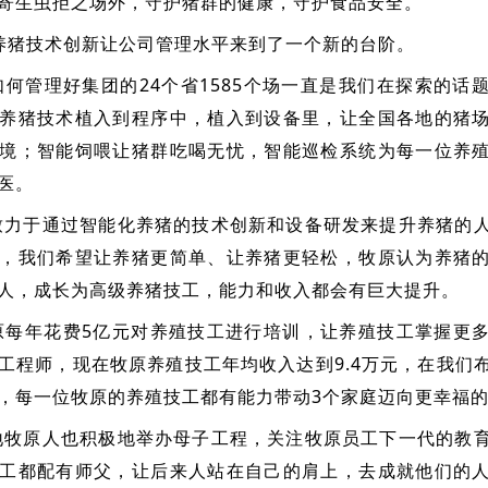
寄生虫拒之场外，守护猪群的健康，守护食品安全。
养猪技术创新让公司管理水平来到了一个新的台阶。
何管理好集团的24个省1585个场一直是我们在探索的话
养猪技术植入到程序中，植入到设备里，让全国各地的猪
境；智能饲喂让猪群吃喝无忧，智能巡检系统为每一位养
医。
力于通过智能化养猪的技术创新和设备研发来提升养猪的
，我们希望让养猪更简单、让养猪更轻松，牧原认为养猪
人，成长为高级养猪技工，能力和收入都会有巨大提升。
每年花费5亿元对养殖技工进行培训，让养殖技工掌握更
工程师，现在牧原养殖技工年均收入达到9.4万元，在我们
，每一位牧原的养殖技工都有能力带动3个家庭迈向更幸福
牧原人也积极地举办母子工程，关注牧原员工下一代的教
工都配有师父，让后来人站在自己的肩上，去成就他们的