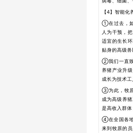
病毒、细菌、
【4】智能化
①在过去，如
人为干预，把
适宜的生长环
贴身的高级兽
②我们一直致
养猪产业升级
成长为技术工
③为此，牧原
成为高级养猪
是高收入群体
④在全国各地
来到牧原的员