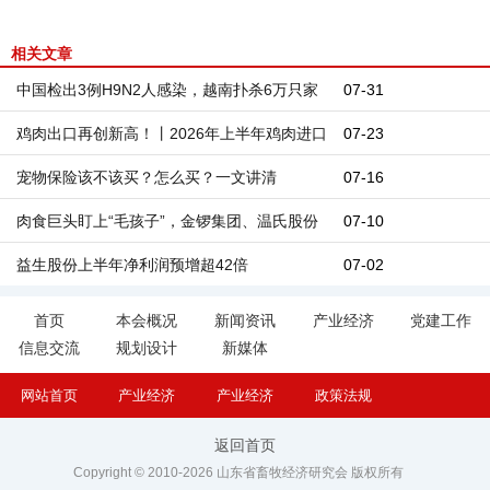
相关文章
中国检出3例H9N2人感染，越南扑杀6万只家
07-31
禽，西班牙5.2万只肉鸡染病——全球禽流感拉
鸡肉出口再创新高！丨2026年上半年鸡肉进口
07-23
响警报
量34.3万吨，出口量68.3万吨
宠物保险该不该买？怎么买？一文讲清
07-16
肉食巨头盯上“毛孩子”，金锣集团、温氏股份
07-10
等杀入宠物粮赛道
益生股份上半年净利润预增超42倍
07-02
首页
本会概况
新闻资讯
产业经济
党建工作
信息交流
规划设计
新媒体
网站首页
产业经济
产业经济
政策法规
返回首页
Copyright © 2010-2026 山东省畜牧经济研究会 版权所有