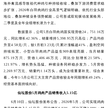
海外禽流感导致祖代种鸡引种持续收缩，叠加下游消费需求稳
步扩张，2026年白羽肉鸡行业高景气逻辑明确。依托行业头部
地位，叠加种猪业务强势赋能，公司形成双轮驱动发展格局，
二季度及全年业绩增长潜力十足。
数据显示，公司5月白羽肉鸡苗实现营收24，751.16万
元，同比增长42.36%，销量维持5,398.95万只高位；产品均价
升至4.58元/只，较1月初3.23元/只累计涨幅超41%，盈利空间
持续拓宽。小型白羽肉鸡产品益生909表现亮眼，当月销量
875.19万只、营收1,406.46万元，同比分别增长21.58%、
121.97%，增长势头迅猛。种猪业务同样稳步发力，5月营收
2,269.97万元、销量约1.14万头，成为业绩重要补充。综合来
看，今年1-5月公司三大主营产品营收较去年同期增长49.24%，
经营基本面持续向好。
仙坛股份5月鸡肉产品销售收入5.15亿
6月10日，仙坛股份发布公告，2026年5月，公司实现鸡肉