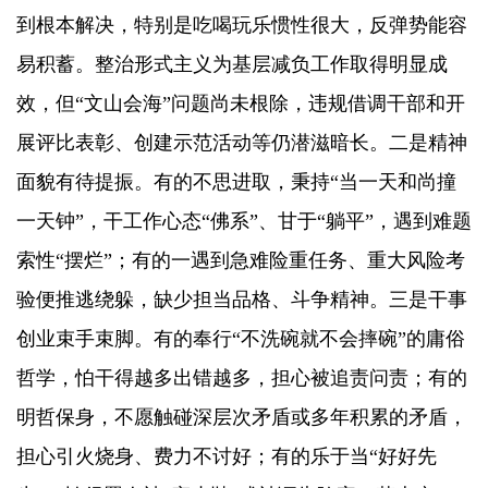
到根本解决，特别是吃喝玩乐惯性很大，反弹势能容
易积蓄。整治形式主义为基层减负工作取得明显成
效，但“文山会海”问题尚未根除，违规借调干部和开
展评比表彰、创建示范活动等仍潜滋暗长。二是精神
面貌有待提振。有的不思进取，秉持“当一天和尚撞
一天钟”，干工作心态“佛系”、甘于“躺平”，遇到难题
索性“摆烂”；有的一遇到急难险重任务、重大风险考
验便推逃绕躲，缺少担当品格、斗争精神。三是干事
创业束手束脚。有的奉行“不洗碗就不会摔碗”的庸俗
哲学，怕干得越多出错越多，担心被追责问责；有的
明哲保身，不愿触碰深层次矛盾或多年积累的矛盾，
担心引火烧身、费力不讨好；有的乐于当“好好先