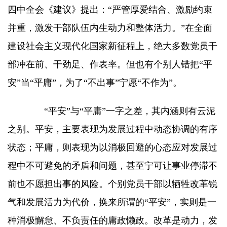
四中全会《建议》提出：“严管厚爱结合、激励约束
并重，激发干部队伍内生动力和整体活力。”在全面
建设社会主义现代化国家新征程上，绝大多数党员干
部冲在前、干劲足、作表率。但也有个别人错把“平
安”当“平庸”，为了“不出事”宁愿“不作为”。
“平安”与“平庸”一字之差，其内涵则有云泥
之别。平安，主要表现为发展过程中动态协调的有序
状态；平庸，则表现为以消极回避的心态应对发展过
程中不可避免的矛盾和问题，甚至宁可让事业停滞不
前也不愿担出事的风险。个别党员干部以牺牲改革锐
气和发展活力为代价，换来所谓的“平安”，实则是一
种消极懈怠、不负责任的庸政懒政。改革是动力，发