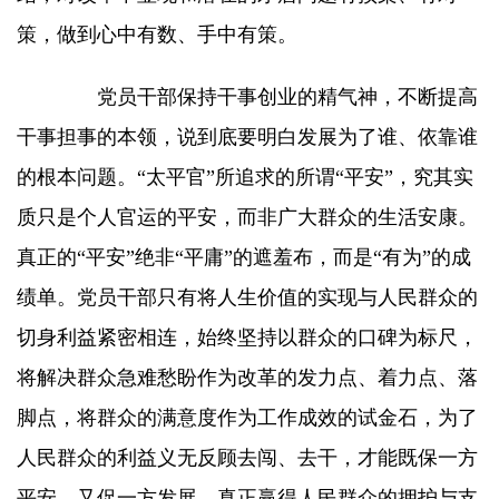
策，做到心中有数、手中有策。
党员干部保持干事创业的精气神，不断提高
干事担事的本领，说到底要明白发展为了谁、依靠谁
的根本问题。“太平官”所追求的所谓“平安”，究其实
质只是个人官运的平安，而非广大群众的生活安康。
真正的“平安”绝非“平庸”的遮羞布，而是“有为”的成
绩单。党员干部只有将人生价值的实现与人民群众的
切身利益紧密相连，始终坚持以群众的口碑为标尺，
将解决群众急难愁盼作为改革的发力点、着力点、落
脚点，将群众的满意度作为工作成效的试金石，为了
人民群众的利益义无反顾去闯、去干，才能既保一方
平安，又促一方发展，真正赢得人民群众的拥护与支