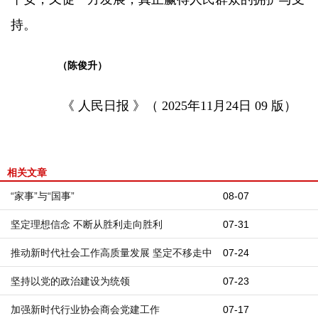
持。
（
陈俊升
）
《 人民日报 》（ 2025年11月24日 09 版）
相关文章
“家事”与“国事”
08-07
坚定理想信念 不断从胜利走向胜利
07-31
推动新时代社会工作高质量发展 坚定不移走中
07-24
国特色社会主义社会治理之路
坚持以党的政治建设为统领
07-23
加强新时代行业协会商会党建工作
07-17