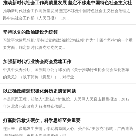
推动新时代社会工作高质量发展 坚定不移走中国特色社会主义社
推动新时代社会工作高质量发展 坚定不移走中国特色社会主义社会治理之
会治理之路
路中央社会工作部《人民日报》（20...
坚持以党的政治建设为统领
习近平党建思想把“坚持以党的政治建设为统领”作为“十四个坚持”的一个重
要方面，锚定新时代管党治党的要...
加强新时代行业协会商会党建工作
中共中央办公厅、国务院办公厅印发的《关于推动行业协会商会深化改革
的意见》（以下简称《意见》），对行业...
以正确政绩观积极化解历史遗留问题
本是惠民工程，却陷入“违法占地”尴尬。人民网人民直击栏目报道，2012
年河北遵化市政府为解决群众供暖...
打赢防汛救灾硬仗，科学思维至关重要
连日来，多地发生灾情，牵动着举国人心。受台风“美莎克”影响，广西遭遇
持续强降雨，出现水库溃坝灾情；湖...