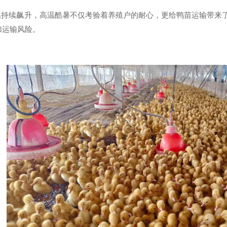
续飙升，高温酷暑不仅考验着养殖户的耐心，更给鸭苗运输带来了
加运输风险。