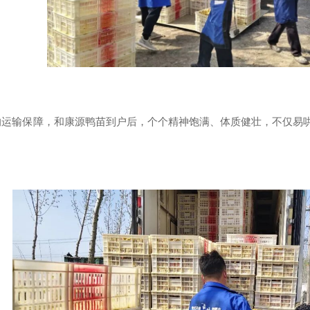
输保障，和康源鸭苗到户后，个个精神饱满、体质健壮，不仅易哄